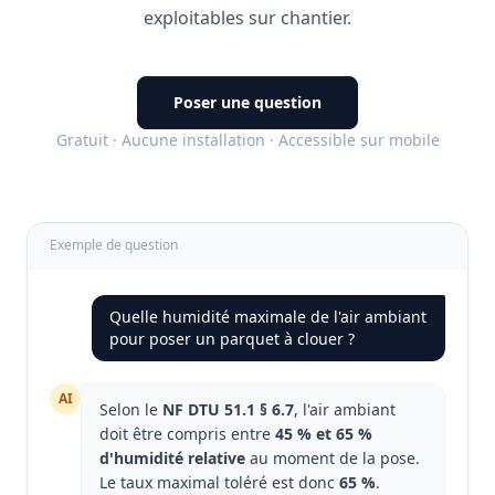
exploitables sur chantier.
Poser une question
Gratuit · Aucune installation · Accessible sur mobile
Exemple de question
Quelle humidité maximale de l'air ambiant
pour poser un parquet à clouer ?
AI
Selon le
NF DTU 51.1 § 6.7
, l'air ambiant
doit être compris entre
45 % et 65 %
d'humidité relative
au moment de la pose.
Le taux maximal toléré est donc
65 %
.